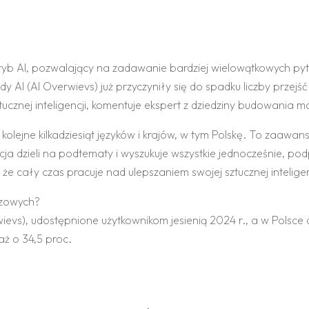
ryb AI, pozwalający na zadawanie bardziej wielowątkowych pyta
AI (AI Overwievs) już przyczyniły się do spadku liczby przejś
sztucznej inteligencji, komentuje ekspert z dziedziny budowania 
olejne kilkadziesiąt języków i krajów, w tym Polskę. To zaaw
cja dzieli na podtematy i wyszukuje wszystkie jednocześnie, po
 cały czas pracuje nad ulepszaniem swojej sztucznej inteligen
czowych?
ievs), udostępnione użytkownikom jesienią 2024 r., a w Pols
aż o 34,5 proc.