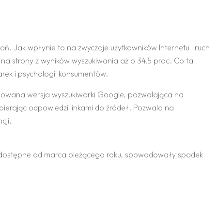
ń. Jak wpłynie to na zwyczaje użytkowników Internetu i ruch
ć na strony z wyników wyszukiwania aż o 34,5 proc. Co ta
marek i psychologii konsumentów.
ansowana wersja wyszukiwarki Google, pozwalająca na
dpierając odpowiedzi linkami do źródeł. Pozwala na
cji.
ce dostępne od marca bieżącego roku, spowodowały spadek