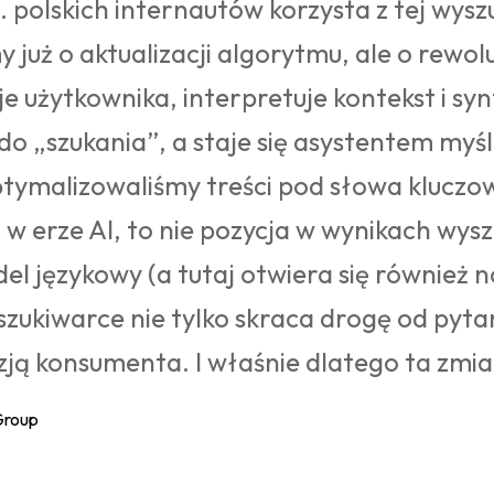
c. polskich internautów korzysta z tej wy
już o aktualizacji algorytmu, ale o rewolu
e użytkownika, interpretuje kontekst i sy
o „szukania”, a staje się asystentem myś
optymalizowaliśmy treści pod słowa kluczo
 w erze AI, to nie pozycja w wynikach wysz
el językowy (a tutaj otwiera się również
yszukiwarce nie tylko skraca drogę od pyt
zją konsumenta. I właśnie dlatego ta zmi
Group