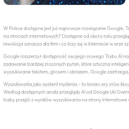
W Polsce dostępne jest już najnowsze rozwiązanie Google, T
na stronach internetowych? Dostępne od około roku przeglądy 
rewolucja oznacza dla firm i co liczy się w Internecie w erze 
Google rozszerzył dostępność swojego nowego Trybu AI na k
zadawanie bardziej złożonych pytań, które sztuczna inteligen
wyszukiwanie tekstem, głosem i obrazem. Google zastrzega, że
Wyszukiwarka jako aystent myślenia – to koniec ery słów klu
Według dostępnych analiz przeglądy AI od Google (AI Overw
liczby przejść z wyników wyszukiwania na strony internetowe 