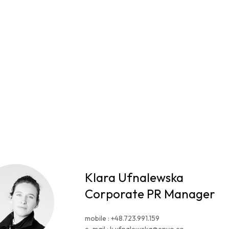
Klara Ufnalewska
Corporate PR Manager
mobile :
+48.723.991.159
e-mail :
k.ufnalewska@enyo.co