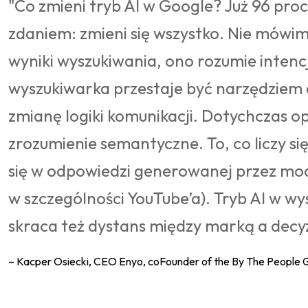
"Co zmieni tryb AI w Google? Już 96 pro
zdaniem: zmieni się wszystko. Nie mówimy 
wyniki wyszukiwania, ono rozumie intencj
wyszukiwarka przestaje być narzędziem d
zmianę logiki komunikacji. Dotychczas 
zrozumienie semantyczne. To, co liczy się
się w odpowiedzi generowanej przez mod
w szczególności YouTube’a). Tryb AI w w
skraca też dystans między marką a decy
– Kacper Osiecki, CEO Enyo, coFounder of the By The People 