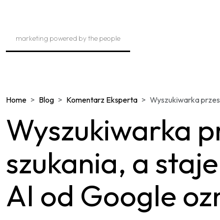
Skip
to
content
marketing powered by the people
Home
Blog
Komentarz Eksperta
Wyszukiwarka przest
Wyszukiwarka pr
szukania, a staj
AI od Google oz