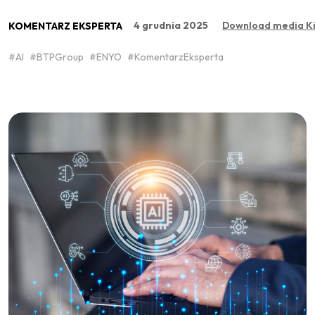
4 grudnia 2025
Download media Kit 
KOMENTARZ EKSPERTA
#AI
#BTPGroup
#ENYO
#KomentarzEksperta