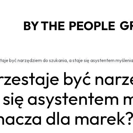
aje być narzędziem do szukania, a staje się asystentem myśleni
zestaje być nar
e się asystentem 
nacza dla marek