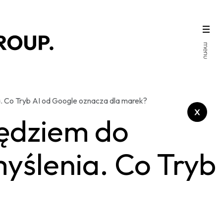
a. Co Tryb AI od Google oznacza dla marek?
zędziem do
myślenia. Co Tryb
?